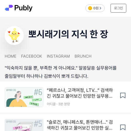
0원
로그인
뽀시래기의 지식 한 장
HOME
FACEBOOK
INSTAGRAM
BRUNCH
"익숙하지 않을 뿐, 부족한 게 아니에요." 알쏭달쏭 실무용어를
줄임말부터 하나하나 김뽀식이 뽀개 드립니다.
“페르소나, 고객여정, LTV…” 검색하
긴 귀찮고 물어보긴 민망한 실무용어
를 3분 만에!
아티클 · 3분 분량
"슬로건, 매니페스토, 톤앤매너…" 검
색하긴 귀찮고 물어보긴 민망한 실무