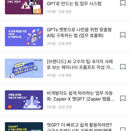
GPT로 만드는 팀 업무 시스템
아티클 · 12분 분량
GPTs 챗봇으로 나만을 위한 맞춤형
AI팀 구축하는 법 (업무 효율화)
아티클 · 12분 분량
[브랜디드] AI 고수의 팁: 6가지 사례
로 보는 제미나이 프롬프트 작성 가이
드 (+프롬프트 10종 제공)
아티클 · 17분 분량
비개발자도 쉽게 따라하는 업무 자동
화: Zapier X 챗GPT (Zapier 템플릿
제공)
아티클 · 20분 분량
챗GPT 더 빠르고 쉽게 활용하려면?
구글스프레드시트 자동화 방법(템플