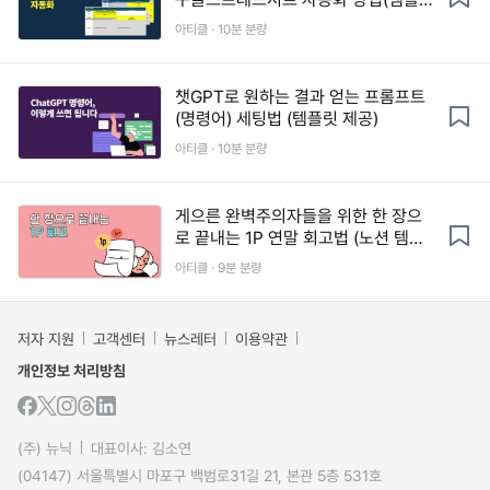
릿 제공)
아티클 · 10분 분량
챗GPT로 원하는 결과 얻는 프롬프트
(명령어) 세팅법 (템플릿 제공)
아티클 · 10분 분량
게으른 완벽주의자들을 위한 한 장으
로 끝내는 1P 연말 회고법 (노션 템플
릿)
아티클 · 9분 분량
저자 지원
고객센터
뉴스레터
이용약관
개인정보 처리방침
(주) 뉴닉
대표이사: 김소연
(04147) 서울특별시 마포구 백범로31길 21, 본관 5층 531호