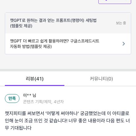
챗GPT로 원하는 결과 얻는 프롬프트(명령어) 세팅법
보는 중
(템플릿 제공)
챗GPT 더 빠르고 쉽게 활용하려면? 구글스프레드시트
자동화 방법(템플릿 제공)
리뷰(
41
)
커뮤니티(
0
)
이**
님
만족
콘텐츠 기획/제작, 4년차
챗지피티를 써보면서 ’어떻게 써야하나‘ 궁금했었는데 이 아티클로
인해 눈이 조금 뜨인 것 같습니다! 너무 좋은 내용이라 다음 편도 너
무 기대됩니다