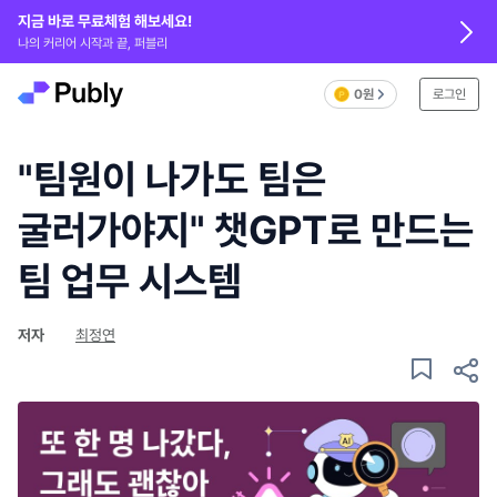
지금 바로 무료체험 해보세요!
나의 커리어 시작과 끝, 퍼블리
0원
로그인
"팀원이 나가도 팀은
굴러가야지" 챗GPT로 만드는
팀 업무 시스템
저자
최정연