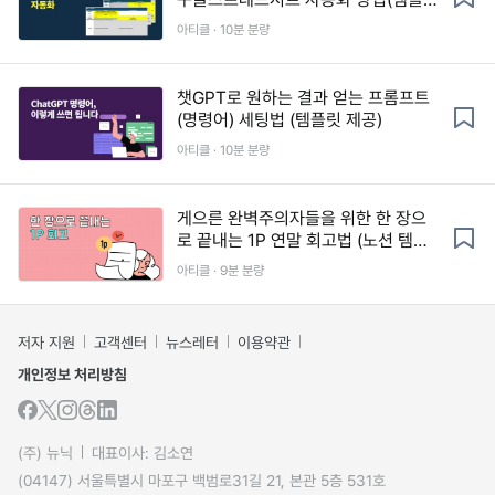
릿 제공)
아티클 · 10분 분량
챗GPT로 원하는 결과 얻는 프롬프트
(명령어) 세팅법 (템플릿 제공)
아티클 · 10분 분량
게으른 완벽주의자들을 위한 한 장으
로 끝내는 1P 연말 회고법 (노션 템플
릿)
아티클 · 9분 분량
저자 지원
고객센터
뉴스레터
이용약관
개인정보 처리방침
(주) 뉴닉
대표이사: 김소연
(04147) 서울특별시 마포구 백범로31길 21, 본관 5층 531호