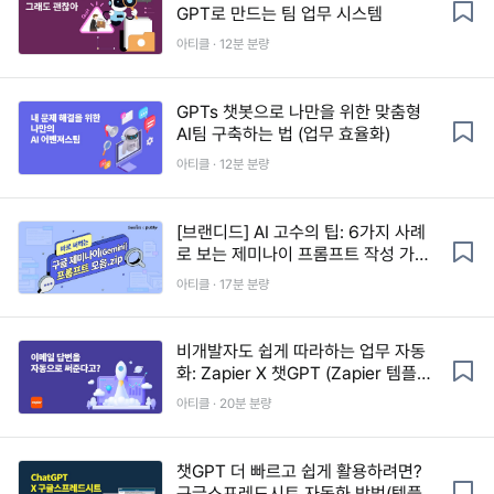
GPT로 만드는 팀 업무 시스템
아티클 · 12분 분량
GPTs 챗봇으로 나만을 위한 맞춤형
AI팀 구축하는 법 (업무 효율화)
아티클 · 12분 분량
[브랜디드] AI 고수의 팁: 6가지 사례
로 보는 제미나이 프롬프트 작성 가이
드 (+프롬프트 10종 제공)
아티클 · 17분 분량
비개발자도 쉽게 따라하는 업무 자동
화: Zapier X 챗GPT (Zapier 템플릿
제공)
아티클 · 20분 분량
챗GPT 더 빠르고 쉽게 활용하려면?
구글스프레드시트 자동화 방법(템플