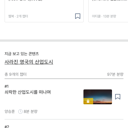
웹북 · 2개 챕터
아티클 · 13분 분량
지금 보고 있는 콘텐츠
사라진 영국의 산업도시
총
9
개의 챕터
97분
분량
#1
쇠락한 산업도시를 떠나며
양승훈
8분
분량
#2