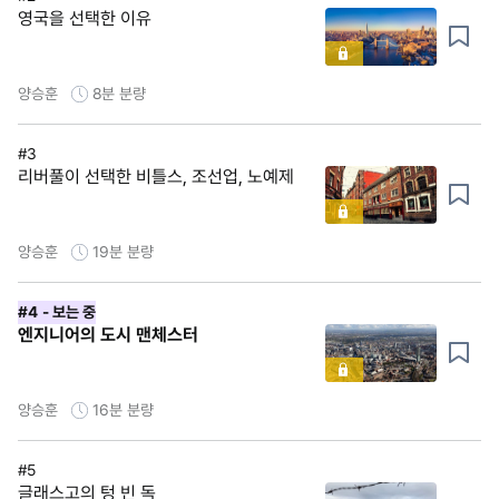
영국을 선택한 이유
양승훈
8분
분량
#3
리버풀이 선택한 비틀스, 조선업, 노예제
양승훈
19분
분량
#4
- 보는 중
엔지니어의 도시 맨체스터
양승훈
16분
분량
#5
글래스고의 텅 빈 독