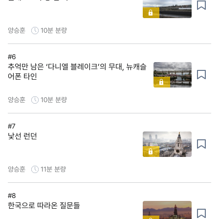
양승훈
10분
분량
#6
추억만 남은 ‘다니엘 블레이크’의 무대, 뉴캐슬
어폰 타인
양승훈
10분
분량
#7
낯선 런던
양승훈
11분
분량
#8
한국으로 따라온 질문들