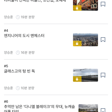
리버풀이 선택한 비틀스, 조선업, 노예제
양승훈
19분
분량
#4
엔지니어의 도시 맨체스터
양승훈
16분
분량
#5
글래스고의 텅 빈 독
양승훈
10분
분량
#6
추억만 남은 ‘다니엘 블레이크’의 무대, 뉴캐슬
어폰 타인