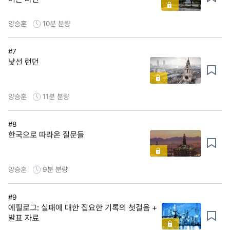
양승훈
10분
분량
#7
낯선 런던
양승훈
11분
분량
#8
한국으로 따라온 질문들
양승훈
9분
분량
#9
에필로그: 실패에 대한 집요한 기록의 첫걸음 +
발표 자료