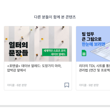
다른 분들이 함께 본 콘텐츠
<포텐셜> 데이브 알레드: 도망가지 마라,
리더의 TDL 시트를 통
압박감 앞에서
관리법 (연간 및 프로젝
아티클 · 6분 분량
아티클 · 9분 분량