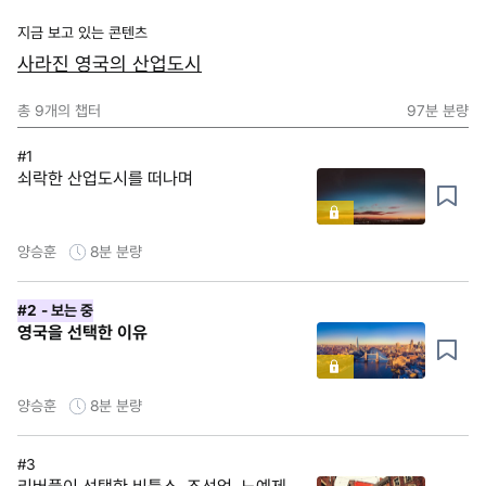
지금 보고 있는 콘텐츠
사라진 영국의 산업도시
총
9
개의 챕터
97분
분량
#1
쇠락한 산업도시를 떠나며
양승훈
8분
분량
#2
- 보는 중
영국을 선택한 이유
양승훈
8분
분량
#3