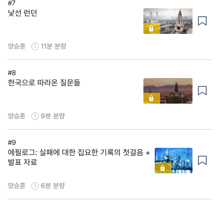
#7
낯선 런던
양승훈
11분
분량
#8
한국으로 따라온 질문들
양승훈
9분
분량
#9
에필로그: 실패에 대한 집요한 기록의 첫걸음 +
발표 자료
양승훈
6분
분량