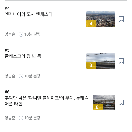
#4
엔지니어의 도시 맨체스터
양승훈
16분
분량
#5
글래스고의 텅 빈 독
양승훈
10분
분량
#6
추억만 남은 ‘다니엘 블레이크’의 무대, 뉴캐슬
어폰 타인
양승훈
10분
분량