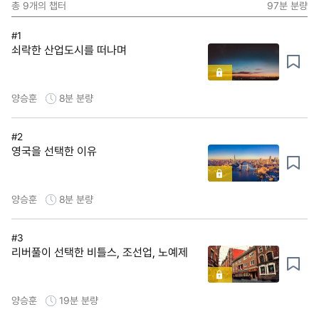
총
9
개의 챕터
97분
분량
#1
쇠락한 산업도시를 떠나며
양승훈
8분
분량
#2
영국을 선택한 이유
양승훈
8분
분량
#3
리버풀이 선택한 비틀스, 조선업, 노예제
양승훈
19분
분량