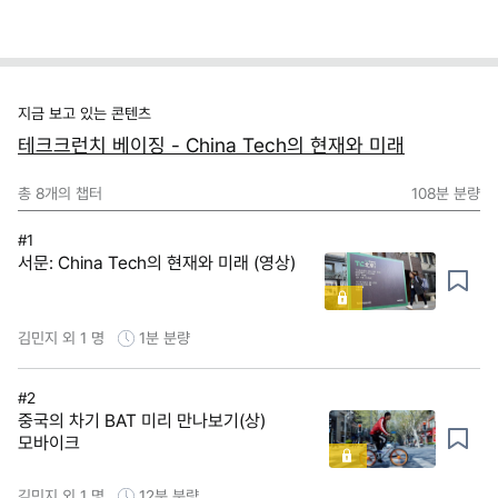
지금 보고 있는 콘텐츠
테크크런치 베이징 - China Tech의 현재와 미래
총
8
개의 챕터
108분
분량
#1
서문: China Tech의 현재와 미래 (영상)
김민지 외 1 명
1분
분량
#2
중국의 차기 BAT 미리 만나보기(상)
모바이크
김민지 외 1 명
12분
분량