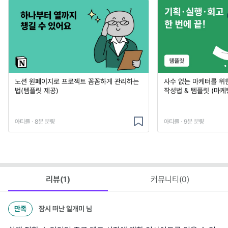
노션 원페이지로 프로젝트 꼼꼼하게 관리하는
사수 없는 마케터를 위
법(템플릿 제공)
작성법 & 템플릿 (마케
아티클 · 8분 분량
아티클 · 9분 분량
리뷰(
1
)
커뮤니티(
0
)
만족
잠시 떠난 일개미
님