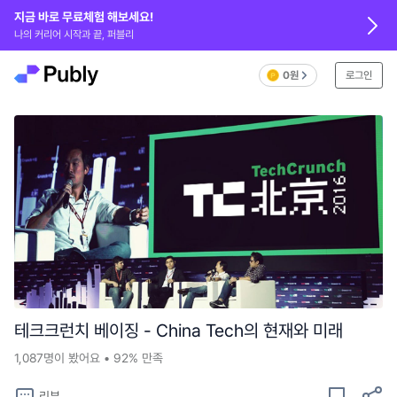
지금 바로 무료체험 해보세요!
나의 커리어 시작과 끝, 퍼블리
0원
로그인
테크크런치 베이징 - China Tech의 현재와 미래
1,087
명이 봤어요
•
92%
만족
리뷰