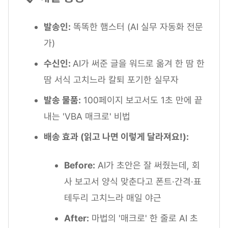
발송인:
똑똑한 햄스터 (AI 실무 자동화 전문
가)
수신인:
AI가 써준 글을 워드로 옮겨 한 땀 한
땀 서식 고치느라 칼퇴 포기한 실무자
발송 물품:
100페이지 보고서도 1초 만에 끝
내는 'VBA 매크로' 비법
배송 효과 (읽고 나면 이렇게 달라져요!):
Before:
AI가 초안은 잘 써줬는데, 회
사 보고서 양식 맞춘다고 폰트·간격·표
테두리 고치느라 매일 야근
After:
마법의 '매크로' 한 줄로 AI 초