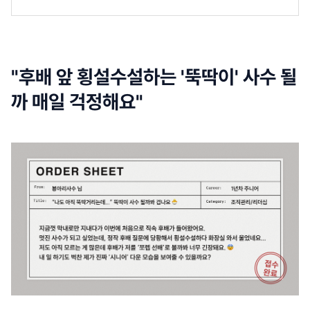
"후배 앞 횡설수설하는 '뚝딱이' 사수 될
까 매일 걱정해요"