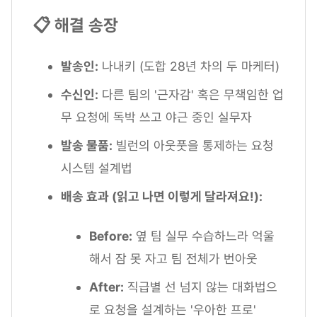
📋 해결 송장
발송인:
나내키 (도합 28년 차의 두 마케터)
수신인:
다른 팀의 '근자감' 혹은 무책임한 업
무 요청에 독박 쓰고 야근 중인 실무자
발송 물품:
빌런의 아웃풋을 통제하는 요청
시스템 설계법
배송 효과 (읽고 나면 이렇게 달라져요!):
Before:
옆 팀 실무 수습하느라 억울
해서 잠 못 자고 팀 전체가 번아웃
After:
직급별 선 넘지 않는 대화법으
로 요청을 설계하는 '우아한 프로'