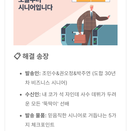
📋 해결 송장
발송인:
조민수&권오정&박주연 (도합 30년
차 비즈니스 시니어)
수신인:
내 코가 석 자인데 사수 데뷔가 두려
운 모든 '뚝딱이' 선배
발송 물품:
믿음직한 시니어로 거듭나는 5가
지 체크포인트