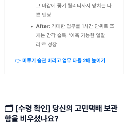
고 마감에 쫓겨 퀄리티까지 망치는 나
쁜 엔딩
After:
거대한 업무를 1시간 단위로 쪼
개는 감각 습득. '예측 가능한 일잘
러'로 성장
👉
미루기 습관 버리고 업무 타율 2배 높이기
🗂️ [수령 확인] 당신의 고민택배 보관
함을 비우셨나요?