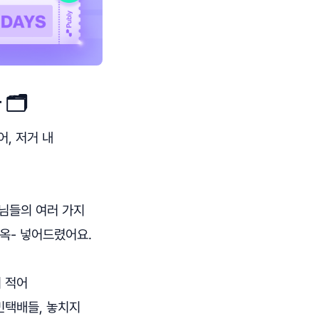
🗂️
어, 저거 내
님들의 여러 가지
쏘옥- 넣어드렸어요.
 적어
민택배들, 놓치지