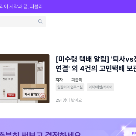
리어 시작과 끝, 퍼블리
[미수령 택배 알림] '퇴사vs잔
연결' 외 4건의 고민택배 보
저자
퍼블리
일잘러의 업무스킬
이직/취업/커리어
291명이 봤어요