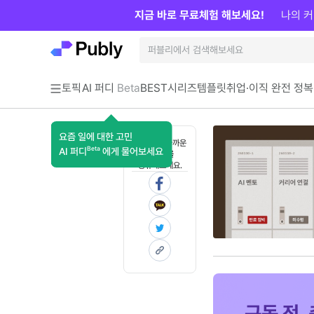
지금 바로 무료체험 해보세요!
나의 커
토픽
AI 퍼디
Beta
BEST
시리즈
템플릿
취업·이직 완전 정복
요즘 일에 대한 고민
혼자 보기 아까운
Beta
AI 퍼디
에게 물어보세요
콘텐츠를
공유해보세요.