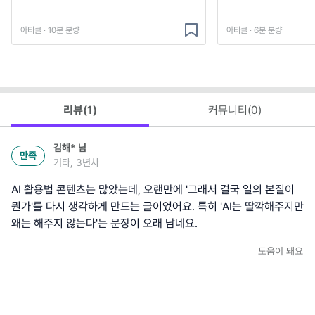
아티클 · 10분 분량
아티클 · 6분 분량
리뷰(
1
)
커뮤니티(
0
)
김해*
님
만족
기타, 3년차
AI 활용법 콘텐츠는 많았는데, 오랜만에 '그래서 결국 일의 본질이
뭔가'를 다시 생각하게 만드는 글이었어요. 특히 'AI는 딸깍해주지만
왜는 해주지 않는다'는 문장이 오래 남네요.
도움이 돼요