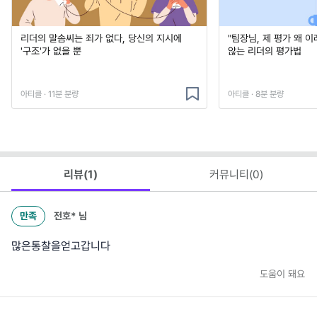
리더의 말솜씨는 죄가 없다, 당신의 지시에
"팀장님, 제 평가 왜 
'구조'가 없을 뿐
않는 리더의 평가법
아티클 · 11분 분량
아티클 · 8분 분량
리뷰(
1
)
커뮤니티(
0
)
만족
전호*
님
많은통찰을얻고갑니다
도움이 돼요