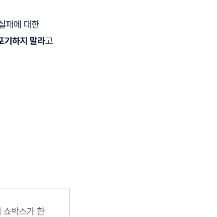
 실패에 대한
 포기하지 말라
고
게 쇼박스가 한