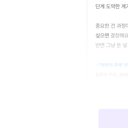
단계 도약한 계기
중요한 건 과정
싶으면
결정해요
반면 그냥 돈 넣
-
「'태양의 후예' 
김지수 기자, 2016.