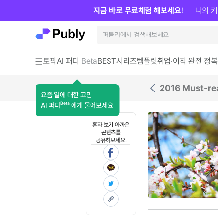
지금 바로 무료체험 해보세요!
나의 커
토픽
AI 퍼디
Beta
BEST
시리즈
템플릿
취업·이직 완전 정복
2016 Must-r
요즘 일에 대한 고민
Beta
AI 퍼디
에게 물어보세요
혼자 보기 아까운
콘텐츠를
공유해보세요.