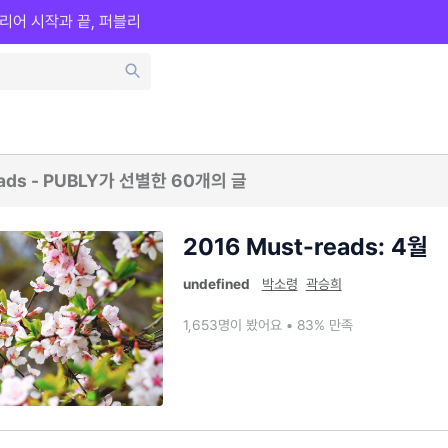
리어 시작과 끝, 퍼블리
eads - PUBLY가 선별한 60개의 글
2016 Must-reads: 4월
undefined
박소령
곽승희
1,653명이 봤어요 • 83% 만족