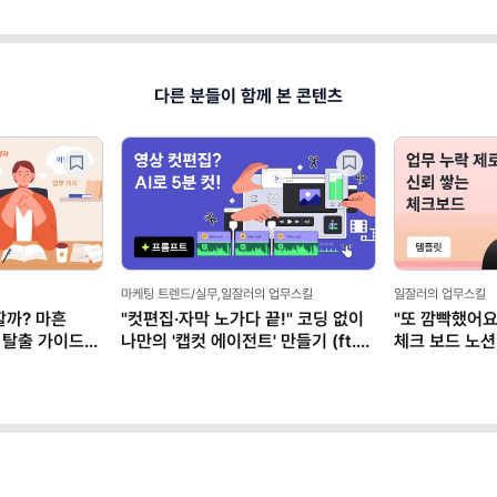
다른 분들이 함께 본 콘텐츠
마케팅 트렌드/실무,일잘러의 업무스킬
일잘러의 업무스킬
할까? 마흔
"컷편집·자막 노가다 끝!" 코딩 없이
"또 깜빡했어요
 탈출 가이드
나만의 '캡컷 에이전트' 만들기 (ft.
체크 보드 노션
클로드)