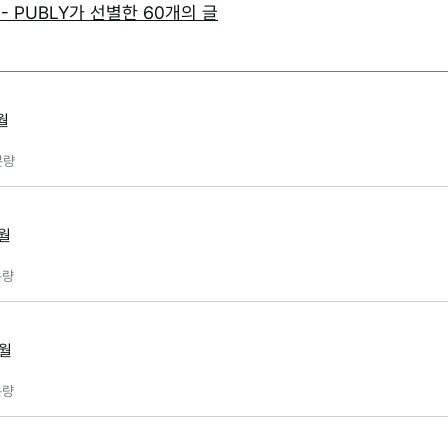
ds - PUBLY가 선별한 60개의 글
1월
분량
2월
량
3월
량