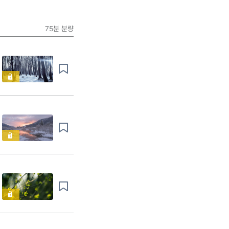
75분
분량