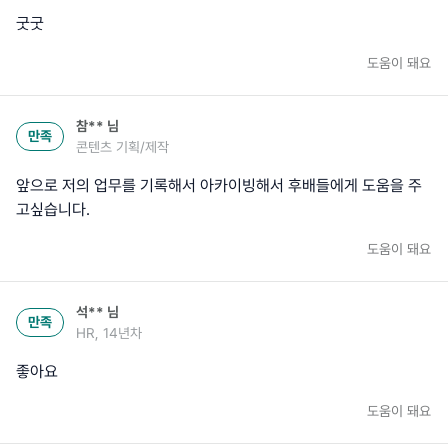
굿굿
도움이 돼요
참**
님
만족
콘텐츠 기획/제작
앞으로 저의 업무를 기록해서 아카이빙해서 후배들에게 도움을 주
고싶습니다.
도움이 돼요
석**
님
만족
HR, 14년차
좋아요
도움이 돼요