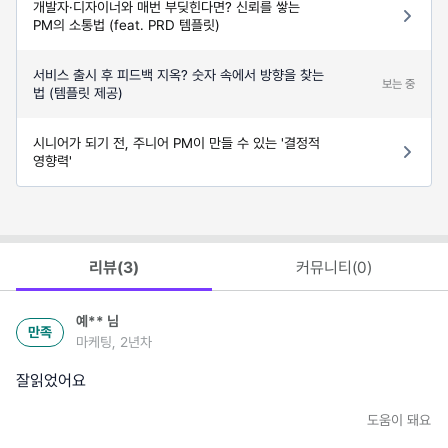
개발자·디자이너와 매번 부딪힌다면? 신뢰를 쌓는
PM의 소통법 (feat. PRD 템플릿)
서비스 출시 후 피드백 지옥? 숫자 속에서 방향을 찾는
보는 중
법 (템플릿 제공)
시니어가 되기 전, 주니어 PM이 만들 수 있는 '결정적
영향력'
리뷰(
3
)
커뮤니티(
0
)
예**
님
만족
마케팅, 2년차
잘읽었어요
도움이 돼요