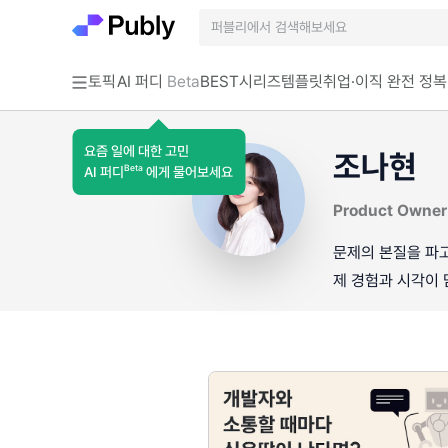
토픽
AI 퍼디
Beta
BEST
시리즈
템플릿
취업·이직 완전 정복
요즘 일에 대한 고민
조나현
Beta
AI 퍼디
에게 물어보세요
Product Owner
문제의 본질을 파고
제 경험과 시각이 