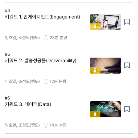
#4
키워드 1. 인게이지먼트(Engagement)
임호열, 조성도(펭도)
23분
분량
#5
키워드 2. 발송성공률(Deliverability)
임호열, 조성도(펭도)
12분
분량
#6
키워드 3. 데이터(Data)
임호열, 조성도(펭도)
14분
분량