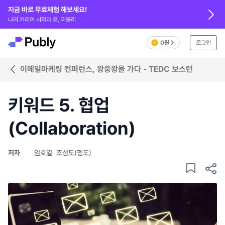
지금 바로 무료체험 해보세요!
나의 커리어 시작과 끝, 퍼블리
0원
로그인
이메일마케팅 컨퍼런스, 왕중왕을 가다 - TEDC 보스턴
키워드 5. 협업
(Collaboration)
저자
임호열
조성도(펭도)