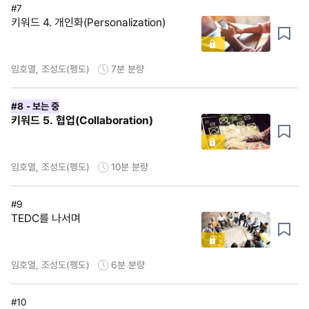
#7
키워드 4. 개인화(Personalization)
임호열, 조성도(펭도)
7분
분량
#8
- 보는 중
키워드 5. 협업(Collaboration)
임호열, 조성도(펭도)
10분
분량
#9
TEDC를 나서며
임호열, 조성도(펭도)
6분
분량
#10