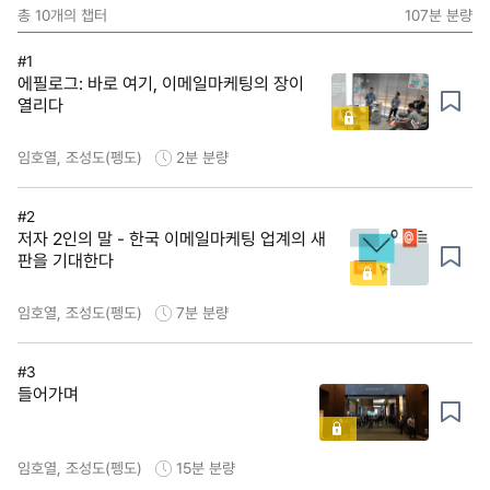
총
10
개의 챕터
107분
분량
#1
에필로그: 바로 여기, 이메일마케팅의 장이
열리다
임호열, 조성도(펭도)
2분
분량
#2
저자 2인의 말 - 한국 이메일마케팅 업계의 새
판을 기대한다
임호열, 조성도(펭도)
7분
분량
#3
들어가며
임호열, 조성도(펭도)
15분
분량