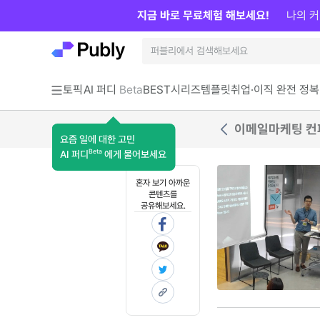
지금 바로 무료체험 해보세요!
나의 커
토픽
AI 퍼디
Beta
BEST
시리즈
템플릿
취업·이직 완전 정복
이메일마케팅 컨퍼
요즘 일에 대한 고민
Beta
AI 퍼디
에게 물어보세요
혼자 보기 아까운
콘텐츠를
공유해보세요.