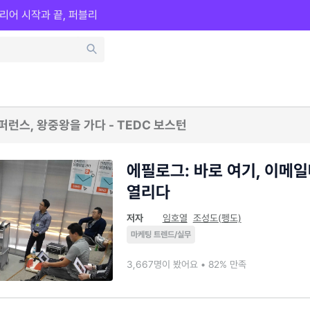
리어 시작과 끝, 퍼블리
런스, 왕중왕을 가다 - TEDC 보스턴
에필로그: 바로 여기, 이메
열리다
저자
임호열
조성도(펭도)
마케팅 트렌드/실무
3,667명이 봤어요 • 82% 만족