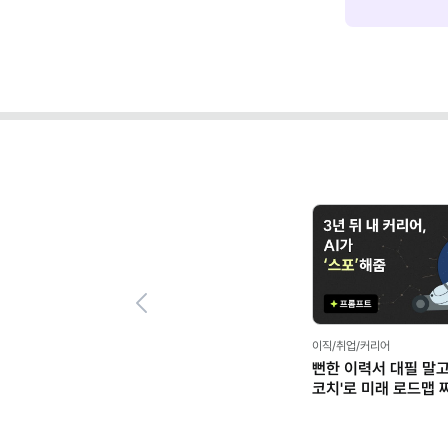
Previous
이직/취업/커리어
뻔한 이력서 대필 말고,
코치'로 미래 로드맵 짜기
프롬프트 팩)