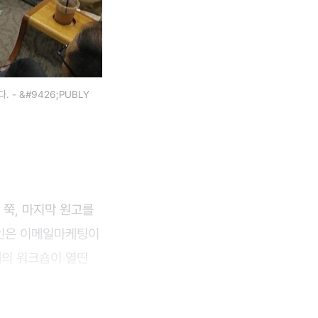
 - &#9426;PUBLY
 쭉, 마지막 원고를
원인은 이메일마케팅이
례의 워크숍이 열띤