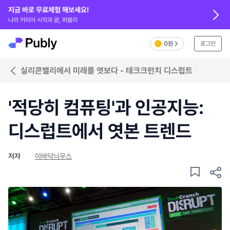
지금 바로 무료체험 해보세요!
나의 커리어 시작과 끝, 퍼블리
0원
로그인
실리콘밸리에서 미래를 엿보다 - 테크크런치 디스럽트
'적당히 컴퓨팅'과 인공지능:
디스럽트에서 엿본 트렌드
저자
이바닥늬우스