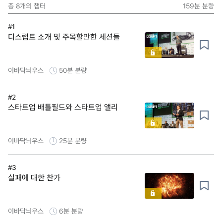
총
8
개의 챕터
159분
분량
#1
디스럽트 소개 및 주목할만한 세션들
이바닥늬우스
50분
분량
#2
스타트업 배틀필드와 스타트업 앨리
이바닥늬우스
25분
분량
#3
실패에 대한 찬가
이바닥늬우스
6분
분량