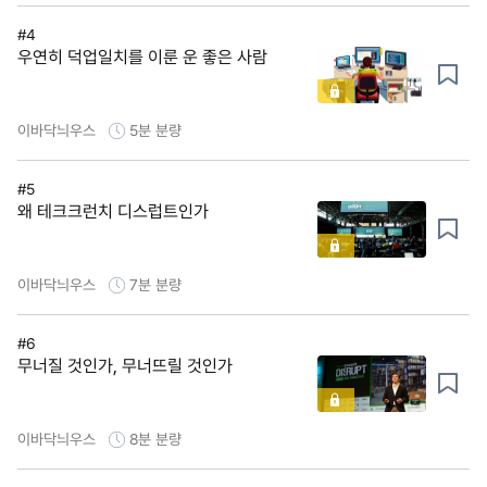
#4
우연히 덕업일치를 이룬 운 좋은 사람
이바닥늬우스
5분
분량
#5
왜 테크크런치 디스럽트인가
이바닥늬우스
7분
분량
#6
무너질 것인가, 무너뜨릴 것인가
이바닥늬우스
8분
분량