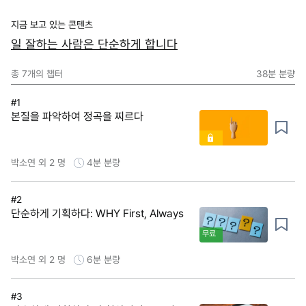
지금 보고 있는 콘텐츠
일 잘하는 사람은 단순하게 합니다
총
7
개의 챕터
38분
분량
#1
본질을 파악하여 정곡을 찌르다
박소연 외 2 명
4분
분량
#2
단순하게 기획하다: WHY First, Always
무료
박소연 외 2 명
6분
분량
#3