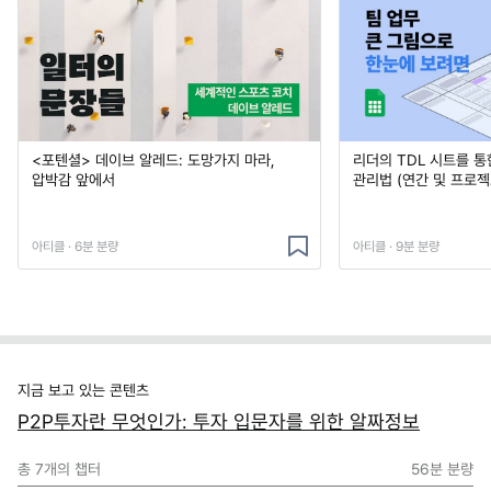
<포텐셜> 데이브 알레드: 도망가지 마라,
리더의 TDL 시트를 통
압박감 앞에서
관리법 (연간 및 프로젝
아티클 · 6분 분량
아티클 · 9분 분량
지금 보고 있는 콘텐츠
P2P투자란 무엇인가: 투자 입문자를 위한 알짜정보
총
7
개의 챕터
56분
분량