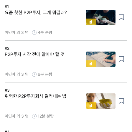
#1
요즘 핫한 P2P투자, 그게 뭐길래?
이민아 외 3 명
4분
분량
#2
P2P투자 시작 전에 알아야 할 것
이민아 외 3 명
6분
분량
#3
위험한 P2P투자회사 걸러내는 법
이민아 외 3 명
12분
분량
#4