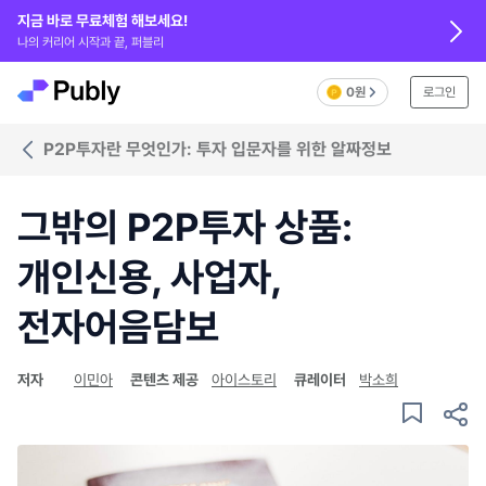
지금 바로 무료체험 해보세요!
나의 커리어 시작과 끝, 퍼블리
0원
로그인
P2P투자란 무엇인가: 투자 입문자를 위한 알짜정보
그밖의 P2P투자 상품:
개인신용, 사업자,
전자어음담보
저자
이민아
콘텐츠 제공
아이스토리
큐레이터
박소희