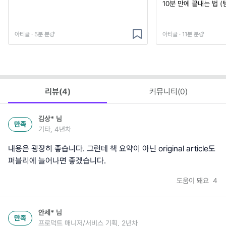
10분 만에 끝내는 법 (
아티클 · 5분 분량
아티클 · 11분 분량
리뷰(
4
)
커뮤니티(
0
)
김상*
님
만족
기타, 4년차
내용은 굉장히 좋습니다. 그런데 책 요약이 아닌 original article도
퍼블리에 늘어나면 좋겠습니다.
도움이 돼요
4
안세*
님
만족
프로덕트 매니저/서비스 기획, 2년차