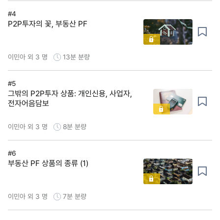
#4
P2P투자의 꽃, 부동산 PF
이민아 외 3 명
13분
분량
#5
그밖의 P2P투자 상품: 개인신용, 사업자,
전자어음담보
이민아 외 3 명
8분
분량
#6
부동산 PF 상품의 종류 (1)
이민아 외 3 명
7분
분량