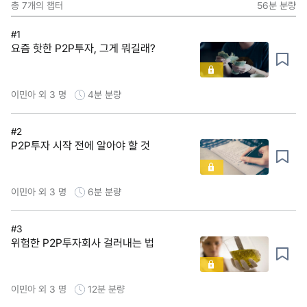
총
7
개의 챕터
56분
분량
#1
요즘 핫한 P2P투자, 그게 뭐길래?
이민아 외 3 명
4분
분량
#2
P2P투자 시작 전에 알아야 할 것
이민아 외 3 명
6분
분량
#3
위험한 P2P투자회사 걸러내는 법
이민아 외 3 명
12분
분량