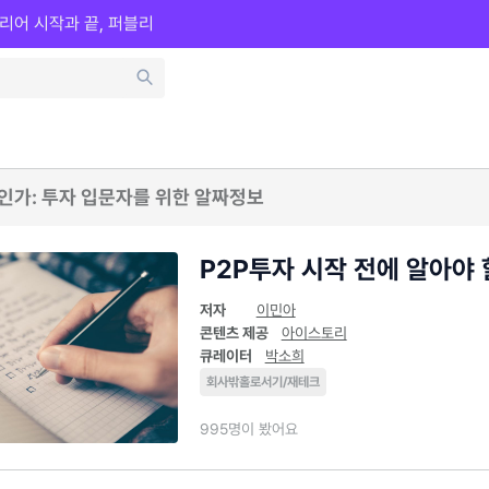
리어 시작과 끝, 퍼블리
인가: 투자 입문자를 위한 알짜정보
P2P투자 시작 전에 알아야 
저자
이민아
콘텐츠 제공
아이스토리
큐레이터
박소희
회사밖홀로서기/재테크
995명이 봤어요