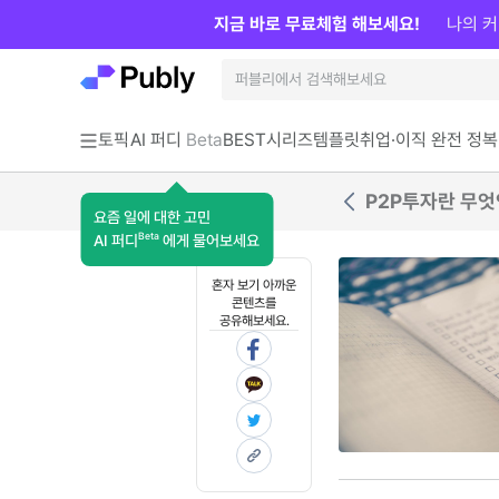
지금 바로 무료체험 해보세요!
나의 커
토픽
AI 퍼디
Beta
BEST
시리즈
템플릿
취업·이직 완전 정복
P2P투자란 무엇
요즘 일에 대한 고민
Beta
AI 퍼디
에게 물어보세요
혼자 보기 아까운
콘텐츠를
공유해보세요.