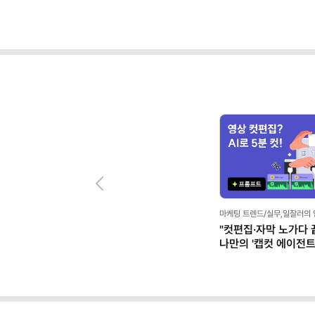
Previous
마케팅 트렌드/실무,일잘러의
"컷편집·자막 노가다 끝
나만의 '캡컷 에이전트' 
클로드)