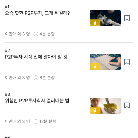
#1
요즘 핫한 P2P투자, 그게 뭐길래?
이민아 외 3 명
4분
분량
#2
P2P투자 시작 전에 알아야 할 것
이민아 외 3 명
6분
분량
#3
위험한 P2P투자회사 걸러내는 법
이민아 외 3 명
12분
분량
#4