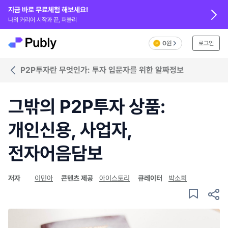
지금 바로 무료체험 해보세요!
나의 커리어 시작과 끝, 퍼블리
0원
로그인
P2P투자란 무엇인가: 투자 입문자를 위한 알짜정보
그밖의 P2P투자 상품:
개인신용, 사업자,
전자어음담보
저자
이민아
콘텐츠 제공
아이스토리
큐레이터
박소희