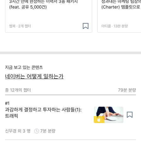
3시간 만에 완성하는 이력서 3종 패키지
성과내는 마케팅 팀장의
(feat. 공유 5,000건)
(Charter) 템플릿으
웹북 · 2개 챕터
아티클 · 13분 분량
지금 보고 있는 콘텐츠
네이버는 어떻게 일하는가
총
12
개의 챕터
79분
분량
#1
과감하게 결정하고 투자하는 사람들(1):
트래픽
신무경 외 3 명
7분
분량