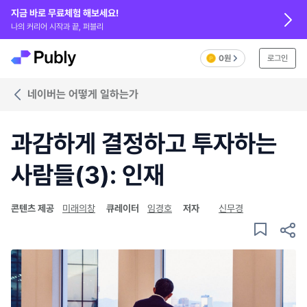
지금 바로 무료체험 해보세요!
나의 커리어 시작과 끝, 퍼블리
0원
로그인
네이버는 어떻게 일하는가
과감하게 결정하고 투자하는
사람들(3): 인재
콘텐츠 제공
미래의창
큐레이터
임경호
저자
신무경