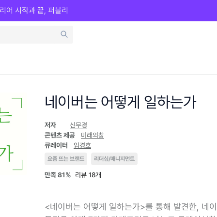
리어 시작과 끝, 퍼블리
네이버는 어떻게 일하는가
저자
신무경
콘텐츠 제공
미래의창
큐레이터
임경호
요즘 뜨는 브랜드
리더십/매니지먼트
만족
81%
리뷰
18
개
<네이버는 어떻게 일하는가>를 통해 발견한, 네이