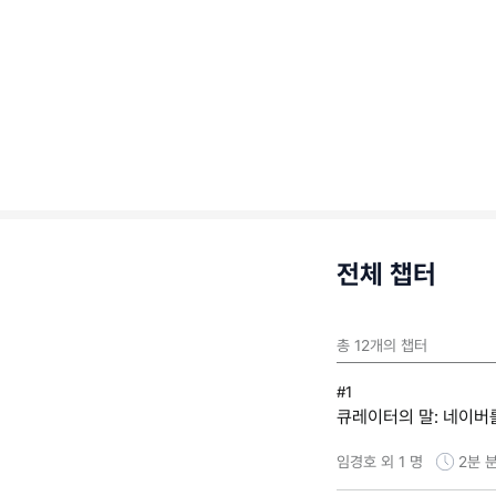
전체 챕터
총
12
개의 챕터
#1
큐레이터의 말: 네이버
임경호 외 1 명
2분
분