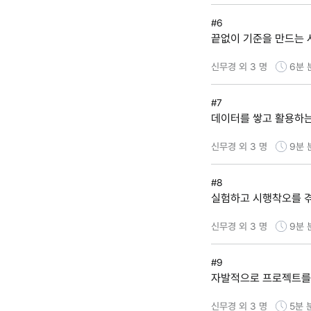
#6
끝없이 기준을 만드는 사
신무경 외 3 명
6분
#7
데이터를 쌓고 활용하
신무경 외 3 명
9분
#8
실험하고 시행착오를 
신무경 외 3 명
9분
#9
자발적으로 프로젝트를
신무경 외 3 명
5분