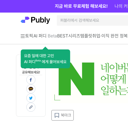
지금 바로 무료체험 해보세요!
나의 커
토픽
AI 퍼디
Beta
BEST
시리즈
템플릿
취업·이직 완전 정복
요즘 일에 대한 고민
Beta
AI 퍼디
에게 물어보세요
지금 인사이트가
필요한 분께
공유해보세요!
북마크