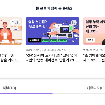
다른 분들이 함께 본 콘텐츠
마케팅 트렌드/실무,일잘러의 업무스킬
일잘러의 업무스킬
할까? 마흔
"컷편집·자막 노가다 끝!" 코딩 없이
"또 깜빡했어요
 탈출 가이드
나만의 '캡컷 에이전트' 만들기 (ft.
체크 보드 노션
클로드)
리뷰(
18
)
커뮤니티(
0
)