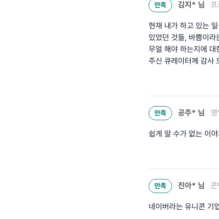
김지*
님
프
만족
현재 내가 하고 있는 
있었던 것들, 바쁨이라는
무얼 해야 하는지에 대
주신 큐레이터께 감사 
공주*
님
영
만족
쉽게 알 수가 없는 이
진아*
님
콘
만족
네이버라는 유니콘 기업