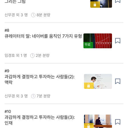
그리는 그림
신무경 외 3 명
8분
분량
#8
큐레이터의 말: 네이버를 움직인 7가지 유형
무료
임경호 외 1 명
2분
분량
#9
과감하게 결정하고 투자하는 사람들(2):
맥락
신무경 외 3 명
7분
분량
#10
과감하게 결정하고 투자하는 사람들(3):
인재