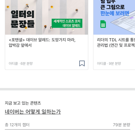
<포텐셜> 데이브 알레드: 도망가지 마라,
리더의 TDL 시트를 통
압박감 앞에서
관리법 (연간 및 프로젝
아티클 · 6분 분량
아티클 · 9분 분량
지금 보고 있는 콘텐츠
네이버는 어떻게 일하는가
총
12
개의 챕터
79분
분량