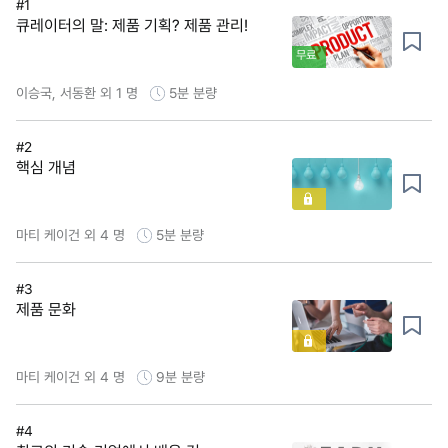
#1
큐레이터의 말: 제품 기획? 제품 관리!
무료
이승국, 서동환 외 1 명
5분
분량
#2
핵심 개념
마티 케이건 외 4 명
5분
분량
#3
제품 문화
마티 케이건 외 4 명
9분
분량
#4