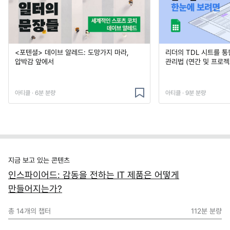
<포텐셜> 데이브 알레드: 도망가지 마라,
리더의 TDL 시트를 통
압박감 앞에서
관리법 (연간 및 프로젝
아티클 · 6분 분량
아티클 · 9분 분량
지금 보고 있는 콘텐츠
인스파이어드: 감동을 전하는 IT 제품은 어떻게
만들어지는가?
총
14
개의 챕터
112분
분량