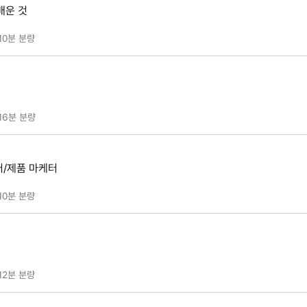
배운 것
10분
분량
16분
분량
/제품 마케터
10분
분량
12분
분량