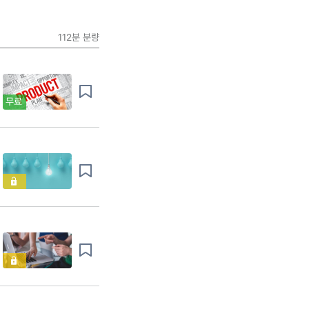
112분
분량
무료