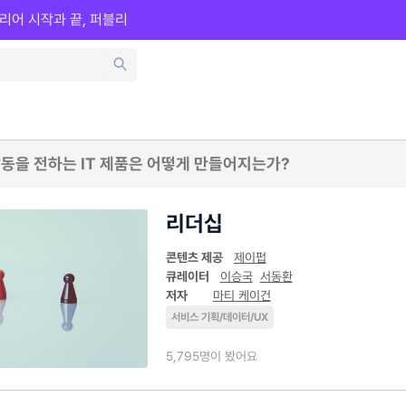
리어 시작과 끝, 퍼블리
동을 전하는 IT 제품은 어떻게 만들어지는가?
리더십
콘텐츠 제공
제이펍
큐레이터
이승국
서동환
저자
마티 케이건
서비스 기획/데이터/UX
5,795명이 봤어요