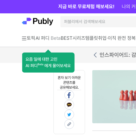
지금 바로 무료체험 해보세요!
나의 커
토픽
AI 퍼디
Beta
BEST
시리즈
템플릿
취업·이직 완전 정복
인스파이어드: 감
요즘 일에 대한 고민
Beta
AI 퍼디
에게 물어보세요
혼자 보기 아까운
콘텐츠를
공유해보세요.