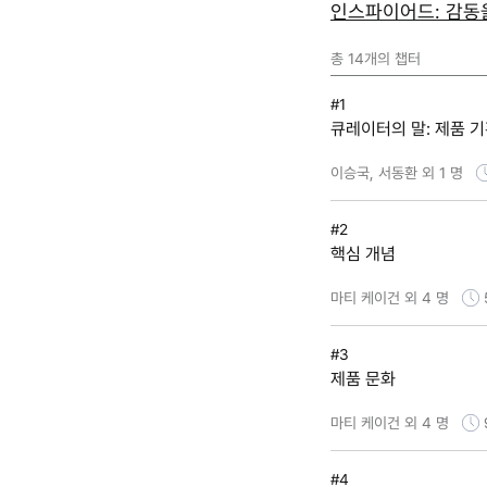
인스파이어드: 감동을
총
14
개의 챕터
#1
큐레이터의 말: 제품 기
이승국, 서동환 외 1 명
#2
핵심 개념
마티 케이건 외 4 명
#3
제품 문화
마티 케이건 외 4 명
#4