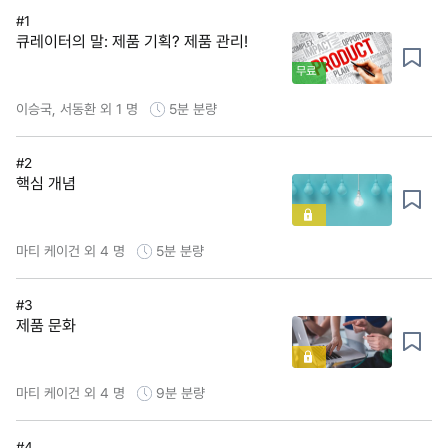
#1
큐레이터의 말: 제품 기획? 제품 관리!
무료
이승국, 서동환 외 1 명
5분
분량
#2
핵심 개념
마티 케이건 외 4 명
5분
분량
#3
제품 문화
마티 케이건 외 4 명
9분
분량
#4