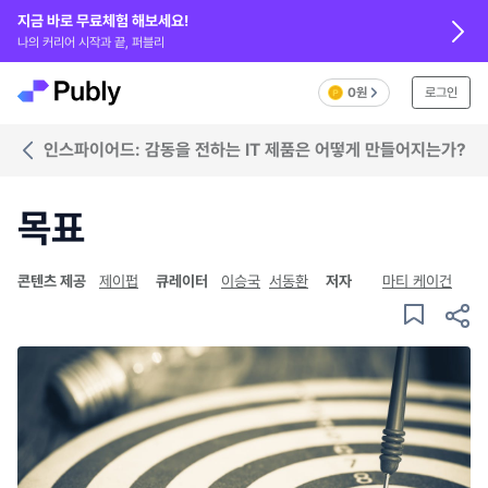
지금 바로 무료체험 해보세요!
나의 커리어 시작과 끝, 퍼블리
0원
로그인
인스파이어드: 감동을 전하는 IT 제품은 어떻게 만들어지는가?
목표
콘텐츠 제공
제이펍
큐레이터
이승국
서동환
저자
마티 케이건