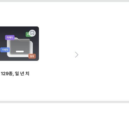
Next
129종, 일 년 치