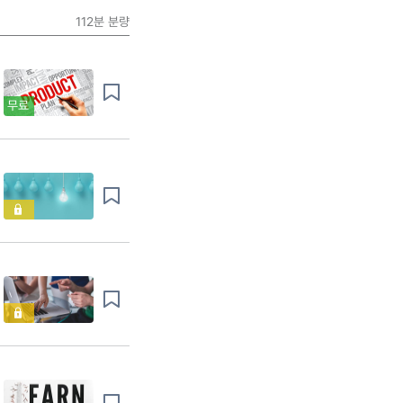
112분
분량
무료