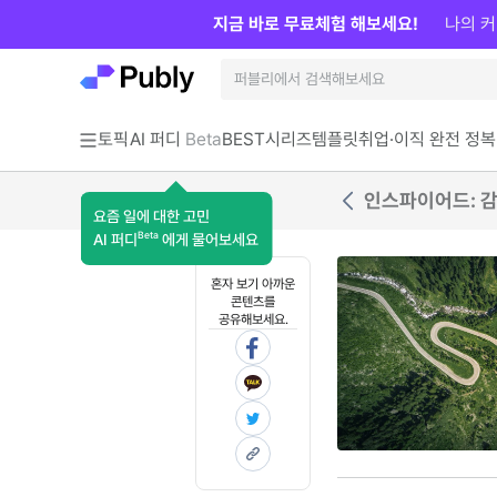
지금 바로 무료체험 해보세요!
나의 커
토픽
AI 퍼디
Beta
BEST
시리즈
템플릿
취업·이직 완전 정복
인스파이어드: 감
요즘 일에 대한 고민
Beta
AI 퍼디
에게 물어보세요
혼자 보기 아까운
콘텐츠를
공유해보세요.