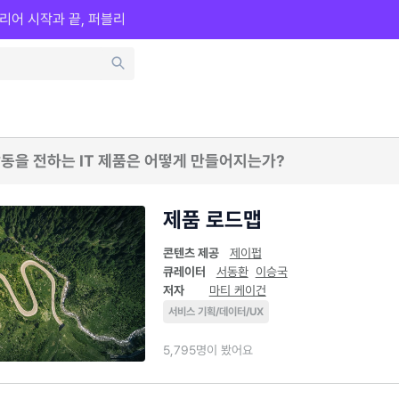
리어 시작과 끝, 퍼블리
동을 전하는 IT 제품은 어떻게 만들어지는가?
제품 로드맵
콘텐츠 제공
제이펍
큐레이터
서동환
이승국
저자
마티 케이건
서비스 기획/데이터/UX
5,795명이 봤어요