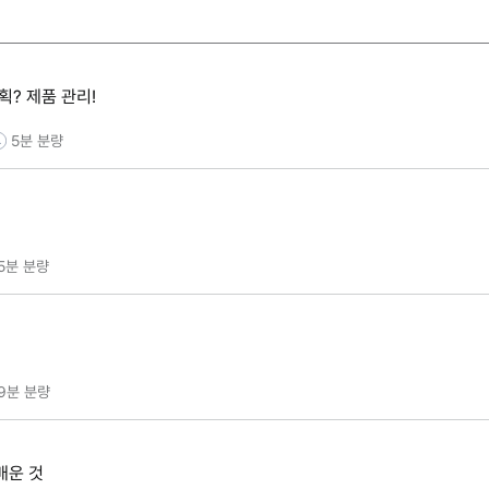
획? 제품 관리!
5분
분량
5분
분량
9분
분량
배운 것