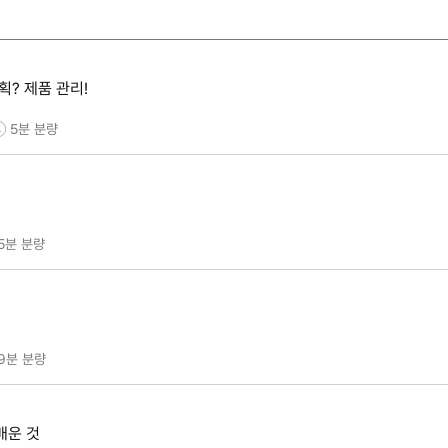
획? 제품 관리!
5분
분량
5분
분량
9분
분량
배운 것