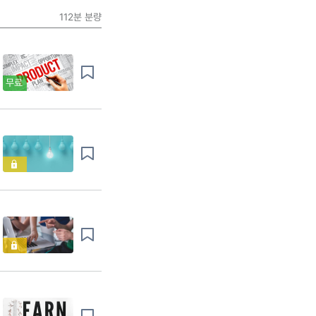
112분
분량
무료