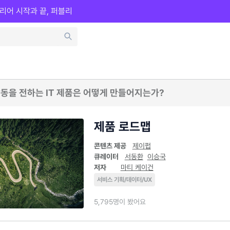
리어 시작과 끝, 퍼블리
동을 전하는 IT 제품은 어떻게 만들어지는가?
제품 로드맵
콘텐츠 제공
제이펍
큐레이터
서동환
이승국
저자
마티 케이건
서비스 기획/데이터/UX
5,795명이 봤어요