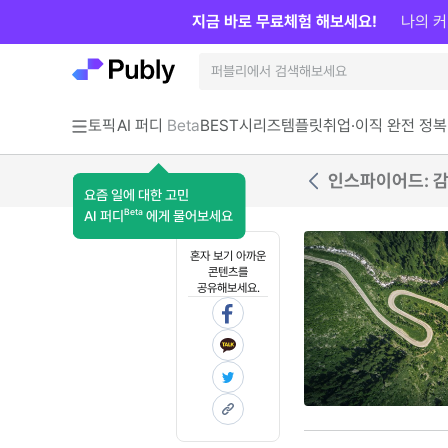
지금 바로 무료체험 해보세요!
나의 커
토픽
AI 퍼디
Beta
BEST
시리즈
템플릿
취업·이직 완전 정복
인스파이어드: 감
요즘 일에 대한 고민
Beta
AI 퍼디
에게 물어보세요
혼자 보기 아까운
콘텐츠를
공유해보세요.