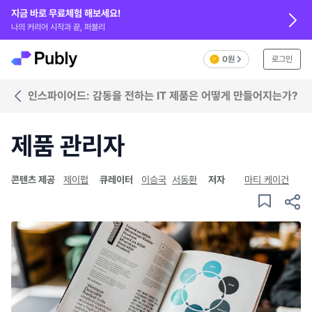
지금 바로 무료체험 해보세요!
나의 커리어 시작과 끝, 퍼블리
0원
로그인
인스파이어드: 감동을 전하는 IT 제품은 어떻게 만들어지는가?
제품 관리자
콘텐츠 제공
제이펍
큐레이터
이승국
서동환
저자
마티 케이건