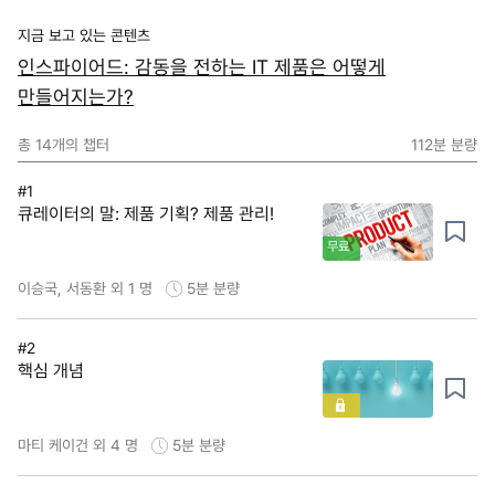
지금 보고 있는 콘텐츠
인스파이어드: 감동을 전하는 IT 제품은 어떻게
만들어지는가?
총
14
개의 챕터
112분
분량
#1
큐레이터의 말: 제품 기획? 제품 관리!
무료
이승국, 서동환 외 1 명
5분
분량
#2
핵심 개념
마티 케이건 외 4 명
5분
분량