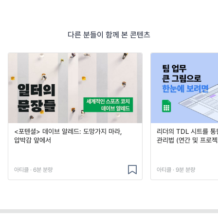
다른 분들이 함께 본 콘텐츠
<포텐셜> 데이브 알레드: 도망가지 마라,
리더의 TDL 시트를 통
압박감 앞에서
관리법 (연간 및 프로젝
아티클 · 6분 분량
아티클 · 9분 분량