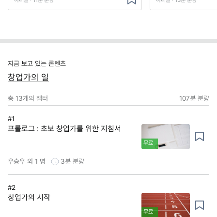
지금 보고 있는 콘텐츠
창업가의 일
총
13
개의 챕터
107분
분량
#1
프롤로그 : 초보 창업가를 위한 지침서
무료
우승우 외 1 명
3분
분량
#2
창업가의 시작
무료