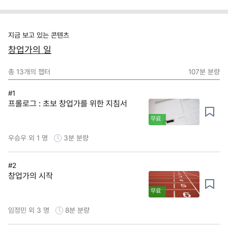
지금 보고 있는 콘텐츠
창업가의 일
총
13
개의 챕터
107분
분량
#1
프롤로그 : 초보 창업가를 위한 지침서
무료
우승우 외 1 명
3분
분량
#2
창업가의 시작
무료
임정민 외 3 명
8분
분량