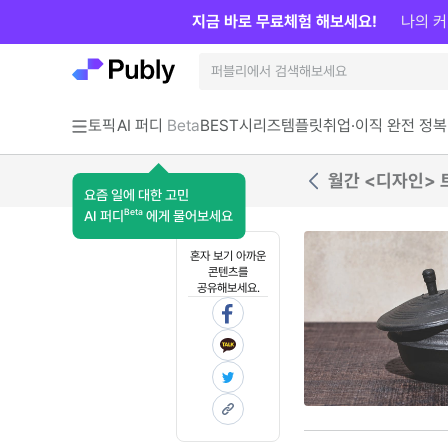
지금 바로 무료체험 해보세요!
나의 커
토픽
AI 퍼디
Beta
BEST
시리즈
템플릿
취업·이직 완전 정복
월간 <디자인> 
요즘 일에 대한 고민
Beta
AI 퍼디
에게 물어보세요
혼자 보기 아까운
콘텐츠를
공유해보세요.