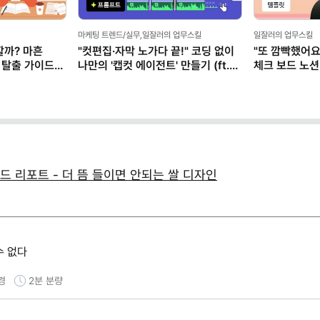
마케팅 트렌드/실무,일잘러의 업무스킬
일잘러의 업무스킬
할까? 마흔
"컷편집·자막 노가다 끝!" 코딩 없이
"또 깜빡했어요
 탈출 가이드
나만의 '캡컷 에이전트' 만들기 (ft.
체크 보드 노션
클로드)
드 리포트 - 더 뜸 들이면 안되는 쌀 디자인
수 없다
경
2분
분량