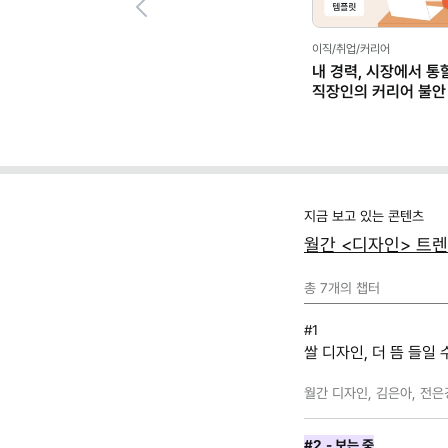
Previous
이직/취업/커리어
내 경력, 시장에서 통
직장인의 커리어 불안
(템플릿 제공)
지금 보고 있는 콘텐츠
월간 <디자인> 트렌
총
7
개의 챕터
#1
쌀 디자인, 더 뜸 들일 
월간 디자인, 김은아, 전은
#2
- 보는 중