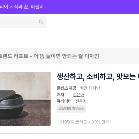
리어 시작과 끝, 퍼블리
트렌드 리포트 - 더 뜸 들이면 안되는 쌀 디자인
생산하고, 소비하고, 맛보는
콘텐츠 제공
월간 디자인
저자
김은아
큐레이터
전은경
일잘러의 업무스킬
1,619명이 봤어요 • 90% 만족