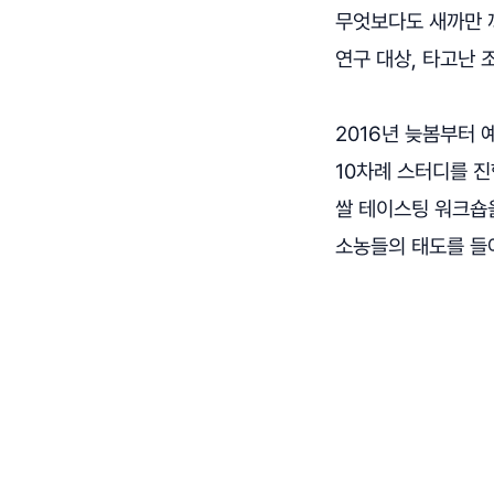
무엇보다도 새까만 까
연구 대상, 타고난 
2016년 늦봄부터 
10차례 스터디를 진
쌀 테이스팅 워크숍을
소농들의 태도를 들