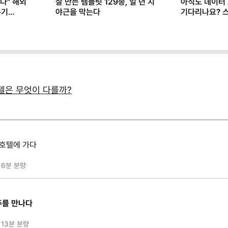
다" 해외
잘 만든 템플릿 129종, 일 년 치
아직도 데이터
존기
야근을 막는다
기다리나요? 
마케터가 AI로
텔은 무엇이 다를까?
 호텔에 가다
6분
분량
주를 만나다
13분
분량