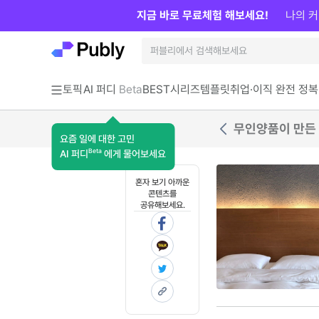
지금 바로 무료체험 해보세요!
나의 커
토픽
AI 퍼디
Beta
BEST
시리즈
템플릿
취업·이직 완전 정복
무인양품이 만든
요즘 일에 대한 고민
Beta
AI 퍼디
에게 물어보세요
혼자 보기 아까운
콘텐츠를
공유해보세요.