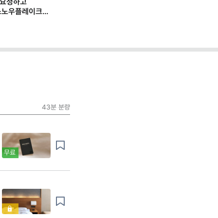
 요청하고
스노우플레이크
 일하는 법
43분
분량
무료