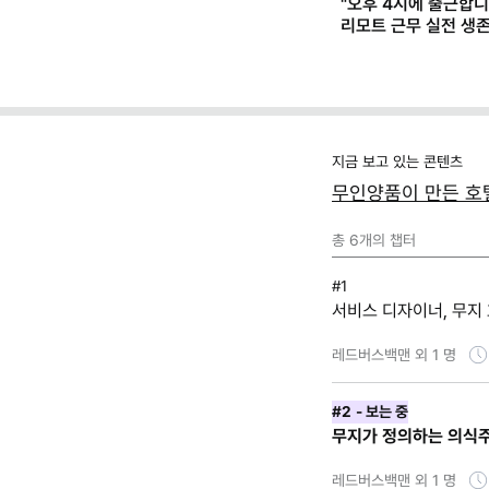
"오후 4시에 출근합니
리모트 근무 실전 생
(+별책부록)
지금 보고 있는 콘텐츠
무인양품이 만든 호
총
6
개의 챕터
#1
서비스 디자이너, 무지
레드버스백맨 외 1 명
#2
- 보는 중
무지가 정의하는 의식
레드버스백맨 외 1 명