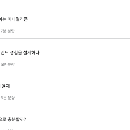
이는 미니멀리즘
7분
분량
 브랜드 경험을 설계하다
5분
분량
 이윤재
6분
분량
으로 충분할까?