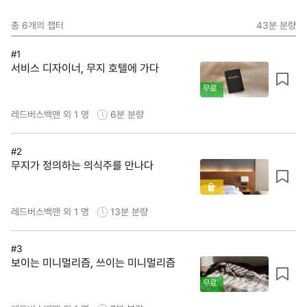
총
6
개의 챕터
43분
분량
#1
서비스 디자이너, 무지 호텔에 가다
무료
레드버스백맨 외 1 명
6분
분량
#2
무지가 정의하는 의식주를 만나다
레드버스백맨 외 1 명
13분
분량
#3
보이는 미니멀리즘, 쓰이는 미니멀리즘
무료