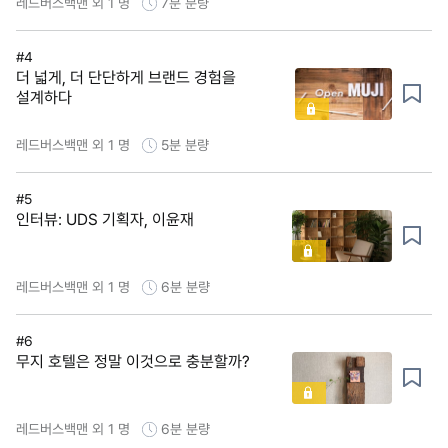
레드버스백맨 외 1 명
7분
분량
#4
더 넓게, 더 단단하게 브랜드 경험을
설계하다
레드버스백맨 외 1 명
5분
분량
#5
인터뷰: UDS 기획자, 이윤재
레드버스백맨 외 1 명
6분
분량
#6
무지 호텔은 정말 이것으로 충분할까?
레드버스백맨 외 1 명
6분
분량