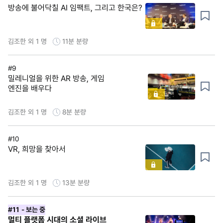
방송에 불어닥칠 AI 임팩트, 그리고 한국은?
김조한 외 1 명
11분
분량
#9
밀레니얼을 위한 AR 방송, 게임
엔진을 배우다
김조한 외 1 명
8분
분량
#10
VR, 희망을 찾아서
김조한 외 1 명
13분
분량
#11
- 보는 중
멀티 플랫폼 시대의 소셜 라이브