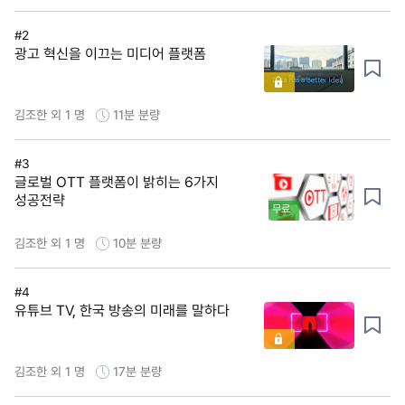
#2
광고 혁신을 이끄는 미디어 플랫폼
김조한 외 1 명
11분
분량
#3
글로벌 OTT 플랫폼이 밝히는 6가지
성공전략
무료
김조한 외 1 명
10분
분량
#4
유튜브 TV, 한국 방송의 미래를 말하다
김조한 외 1 명
17분
분량