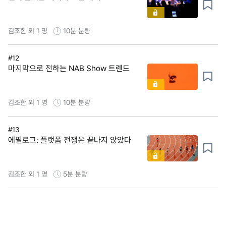
김조한 외 1 명
10분
분량
#12
마지막으로 전하는 NAB Show 트렌드
김조한 외 1 명
10분
분량
#13
에필로그: 플랫폼 전쟁은 끝나지 않았다
김조한 외 1 명
5분
분량