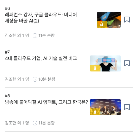
#6
레퍼런스 강자, 구글 클라우드: 미디어
세상을 바꿀 AI(2)
김조한 외 1 명
11분
분량
#7
4대 클라우드 기업, AI 기술 실전 비교
김조한 외 1 명
10분
분량
#8
방송에 불어닥칠 AI 임팩트, 그리고 한국은?
김조한 외 1 명
11분
분량