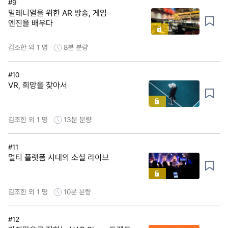
#9
밀레니얼을 위한 AR 방송, 게임
엔진을 배우다
김조한 외 1 명
8분
분량
#10
VR, 희망을 찾아서
김조한 외 1 명
13분
분량
#11
멀티 플랫폼 시대의 소셜 라이브
김조한 외 1 명
10분
분량
#12