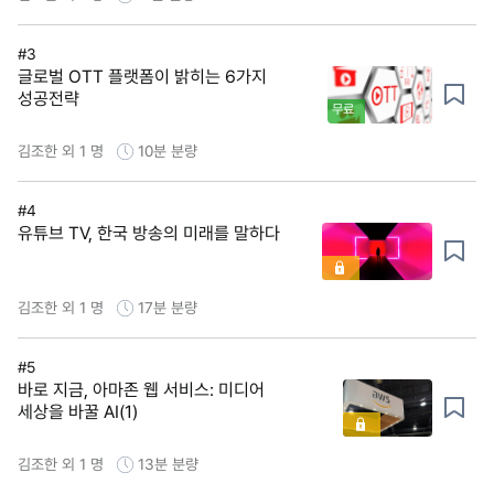
#3
글로벌 OTT 플랫폼이 밝히는 6가지
성공전략
무료
김조한 외 1 명
10분
분량
#4
유튜브 TV, 한국 방송의 미래를 말하다
김조한 외 1 명
17분
분량
#5
바로 지금, 아마존 웹 서비스: 미디어
세상을 바꿀 AI(1)
김조한 외 1 명
13분
분량