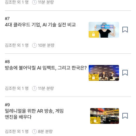
김조한 외 1 명
11분
분량
#7
4대 클라우드 기업, AI 기술 실전 비교
김조한 외 1 명
10분
분량
#8
방송에 불어닥칠 AI 임팩트, 그리고 한국은?
김조한 외 1 명
11분
분량
#9
밀레니얼을 위한 AR 방송, 게임
엔진을 배우다
김조한 외 1 명
8분
분량