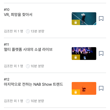
#10
VR, 희망을 찾아서
김조한 외 1 명
13분
분량
#11
멀티 플랫폼 시대의 소셜 라이브
김조한 외 1 명
10분
분량
#12
마지막으로 전하는 NAB Show 트렌드
김조한 외 1 명
10분
분량