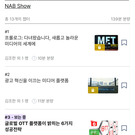
NAB Show
총
13
개의 챕터
139분
분량
#1
프롤로그: 다녀왔습니다, 새롭고 놀라운
미디어의 세계에
김조한 외 1 명
10분
분량
#2
광고 혁신을 이끄는 미디어 플랫폼
김조한 외 1 명
11분
분량
#3
- 보는 중
글로벌 OTT 플랫폼이 밝히는 6가지
성공전략
무료