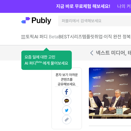
지금 바로 무료체험 해보세요!
나의 커
토픽
AI 퍼디
Beta
BEST
시리즈
템플릿
취업·이직 완전 정복
요즘 일에 대한 고민
Beta
AI 퍼디
에게 물어보세요
혼자 보기 아까운
콘텐츠를
공유해보세요.