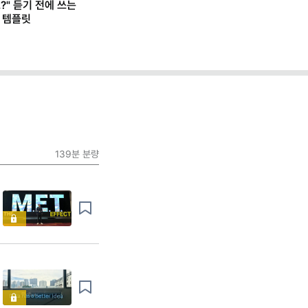
?" 듣기 전에 쓰는
 템플릿
139분
분량