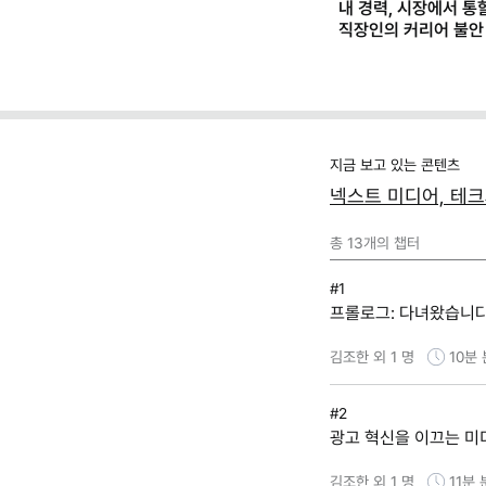
내 경력, 시장에서 통
직장인의 커리어 불안
(템플릿 제공)
지금 보고 있는 콘텐츠
넥스트 미디어, 테크와
총
13
개의 챕터
#1
프롤로그: 다녀왔습니다
김조한 외 1 명
10분
#2
광고 혁신을 이끄는 미
김조한 외 1 명
11분