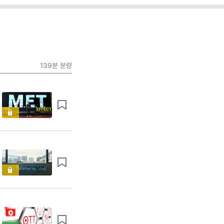
139분
분량