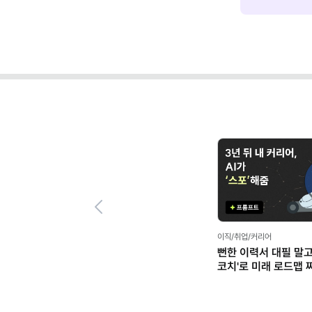
Previous
마케팅 트렌드/실무,리더십/매니지먼트
이직/취업/커리어
 커리어
우리 팀은 AI 이렇게 씁니다: 나 홀로
내 경력, 시장에서 통
.
활용을 넘어 팀 전체로 확산한 방법
직장인의 커리어 불안
(템플릿 제공)