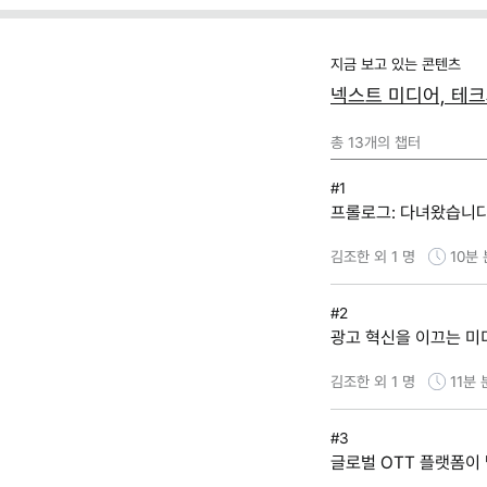
지금 보고 있는 콘텐츠
넥스트 미디어, 테크와
총
13
개의 챕터
#1
프롤로그: 다녀왔습니다
김조한 외 1 명
10분
#2
광고 혁신을 이끄는 미
김조한 외 1 명
11분
#3
글로벌 OTT 플랫폼이