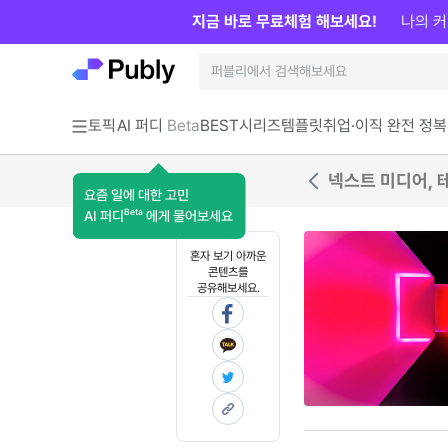
지금 바로 무료체험 해보세요!
나의 커
토픽
AI 퍼디
Beta
BEST
시리즈
템플릿
취업·이직 완전 정복
요즘 일에 대한 고민
Beta
AI 퍼디
에게 물어보세요
혼자 보기 아까운
콘텐츠를
공유해보세요.