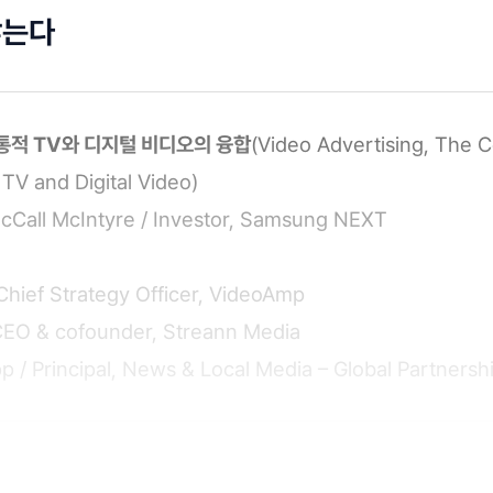
않는다
통적 TV와 디지털 비디오의 융합
(Video Advertising, The
l TV and Digital Video)
Call McIntyre / Investor, Samsung NEXT
Chief Strategy Officer, VideoAmp
CEO & cofounder, Streann Media
 / Principal, News & Local Media – Global Partnersh