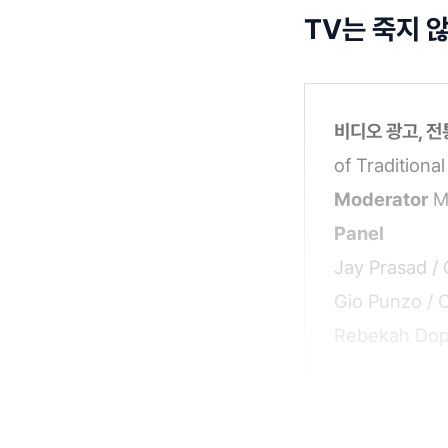
TV는 죽지 
비디오 광고, 전
of Traditiona
Moderator
Mc
Panel
Jay Prasad / 
Gio Punzo / 
Rebekah Dopp