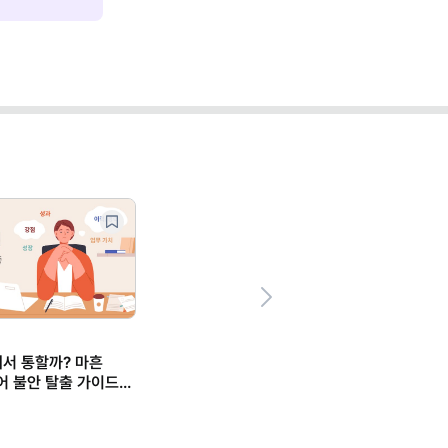
Next
마케팅 트렌드/실무,일잘러의 업무스킬
일잘러의 업무
"컷편집·자막 노가다 끝!" 코딩 없이
"또 깜빡했
나만의 '캡컷 에이전트' 만들기 (ft.
체크 보드 
클로드)