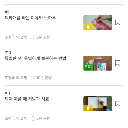
#9
책싸개를 하는 이유와 노하우
조경국 외 2 명
5분
분량
#10
특별한 책, 특별하게 보관하는 방법
무료
조경국 외 2 명
10분
분량
#11
책이 아플 때 처방과 치료
조경국 외 2 명
5분
분량