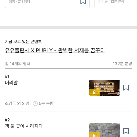
웹북 · 2개 챕터
아티클 · 13분 분량
지금 보고 있는 콘텐츠
유유출판사 X PUBLY - 완벽한 서재를 꿈꾸다
총
14
개의 챕터
132분
분량
#1
머리말
조경국 외 2 명
5분
분량
#2
책 둘 곳이 사라지다