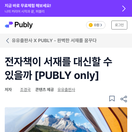
지금 바로 무료체험 해보세요!
나의 커리어 시작과 끝, 퍼블리
0원
로그인
유유출판사 X PUBLY - 완벽한 서재를 꿈꾸다
전자책이 서재를 대신할 수
있을까 [PUBLY only]
저자
조경국
콘텐츠 제공
유유출판사