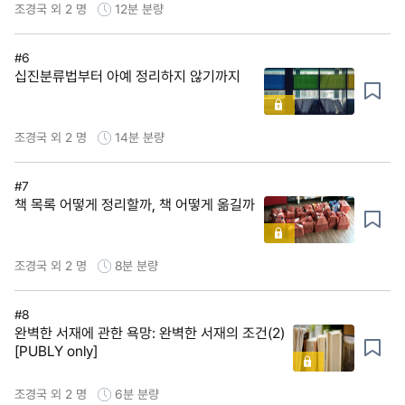
조경국 외 2 명
12분
분량
#6
십진분류법부터 아예 정리하지 않기까지
조경국 외 2 명
14분
분량
#7
책 목록 어떻게 정리할까, 책 어떻게 옮길까
조경국 외 2 명
8분
분량
#8
완벽한 서재에 관한 욕망: 완벽한 서재의 조건(2)
[PUBLY only]
조경국 외 2 명
6분
분량