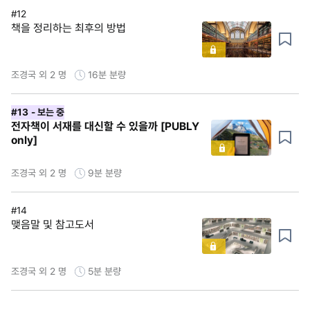
#12
책을 정리하는 최후의 방법
조경국 외 2 명
16분
분량
#13
- 보는 중
전자책이 서재를 대신할 수 있을까 [PUBLY
only]
조경국 외 2 명
9분
분량
#14
맺음말 및 참고도서
조경국 외 2 명
5분
분량