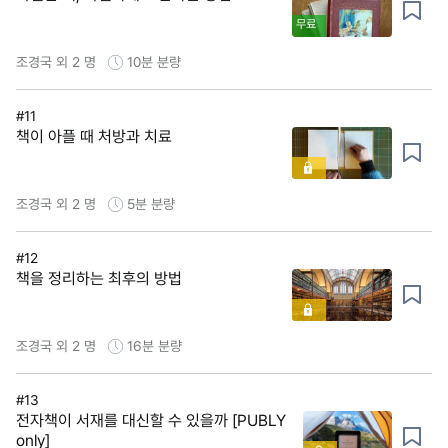
무료
조경국 외 2 명
10분
분량
#11
책이 아플 때 처방과 치료
조경국 외 2 명
5분
분량
#12
책을 정리하는 최후의 방법
조경국 외 2 명
16분
분량
#13
전자책이 서재를 대신할 수 있을까 [PUBLY
only]