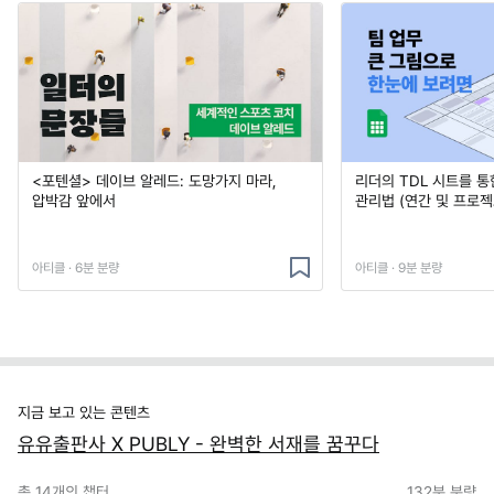
<포텐셜> 데이브 알레드: 도망가지 마라,
리더의 TDL 시트를 통
압박감 앞에서
관리법 (연간 및 프로젝
아티클 · 6분 분량
아티클 · 9분 분량
지금 보고 있는 콘텐츠
유유출판사 X PUBLY - 완벽한 서재를 꿈꾸다
총
14
개의 챕터
132분
분량