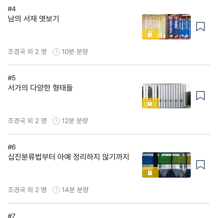
#4
남의 서재 엿보기
조경국 외 2 명
10분
분량
#5
서가의 다양한 형태들
조경국 외 2 명
12분
분량
#6
십진분류법부터 아예 정리하지 않기까지
조경국 외 2 명
14분
분량
#7