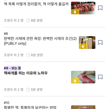
책 목록 어떻게 정리할까, 책 어떻게 옮길까
조경국 외 2 명
8분
분량
#8
완벽한 서재에 관한 욕망: 완벽한 서재의 조건(2)
[PUBLY only]
조경국 외 2 명
6분
분량
#9
- 보는 중
책싸개를 하는 이유와 노하우
조경국 외 2 명
5분
분량
#10
특별한 책, 특별하게 보관하는 방법