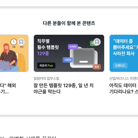
다른 분들이 함께 본 콘텐츠
일잘러의 업무스킬
산업/비즈니스 트렌
다" 해외
잘 만든 템플릿 129종, 일 년 치
아직도 데이터
존기
야근을 막는다
기다리나요? 
마케터가 AI로