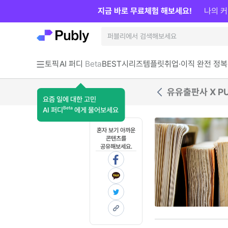
지금 바로 무료체험 해보세요!
나의 커
토픽
AI 퍼디
Beta
BEST
시리즈
템플릿
취업·이직 완전 정복
유유출판사 X PU
요즘 일에 대한 고민
Beta
AI 퍼디
에게 물어보세요
혼자 보기 아까운
콘텐츠를
공유해보세요.