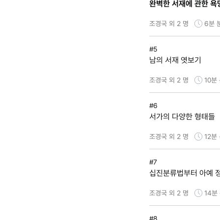
완벽한 서재에 관한 욕망:
조경국 외 2 명
6분
#5
남의 서재 엿보기
조경국 외 2 명
10분
#6
서가의 다양한 형태들
조경국 외 2 명
12분
#7
십진분류법부터 아예 
조경국 외 2 명
14분
#8