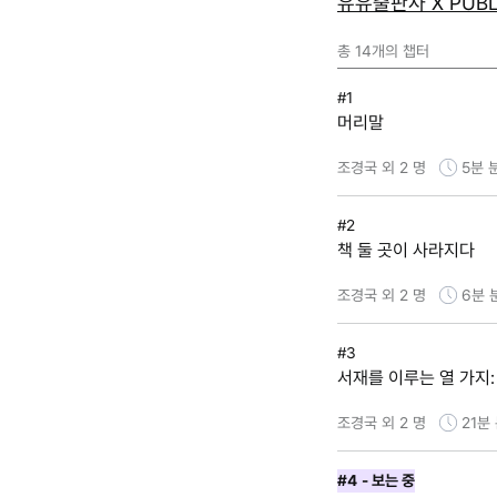
유유출판사 X PUB
총
14
개의 챕터
#1
머리말
조경국 외 2 명
5분
#2
책 둘 곳이 사라지다
조경국 외 2 명
6분
#3
서재를 이루는 열 가지:
조경국 외 2 명
21분
#4
- 보는 중