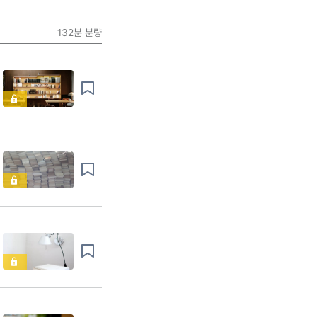
132분
분량