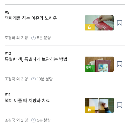
#9
책싸개를 하는 이유와 노하우
조경국 외 2 명
5분
분량
#10
특별한 책, 특별하게 보관하는 방법
무료
조경국 외 2 명
10분
분량
#11
책이 아플 때 처방과 치료
조경국 외 2 명
5분
분량