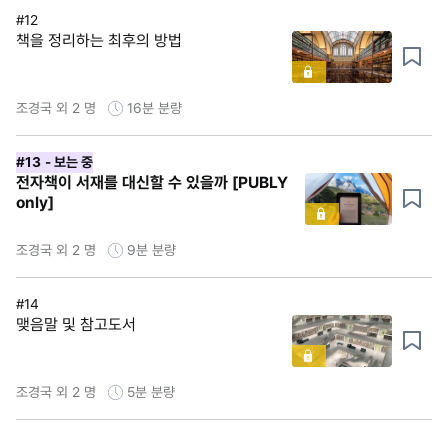
#12
책을 정리하는 최후의 방법
조경국 외 2 명
16분
분량
#13
- 보는 중
전자책이 서재를 대신할 수 있을까 [PUBLY
only]
조경국 외 2 명
9분
분량
#14
맺음말 및 참고도서
조경국 외 2 명
5분
분량