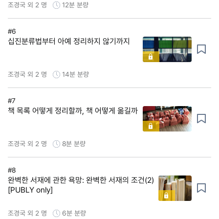
조경국 외 2 명
12분
분량
#6
십진분류법부터 아예 정리하지 않기까지
조경국 외 2 명
14분
분량
#7
책 목록 어떻게 정리할까, 책 어떻게 옮길까
조경국 외 2 명
8분
분량
#8
완벽한 서재에 관한 욕망: 완벽한 서재의 조건(2)
[PUBLY only]
조경국 외 2 명
6분
분량