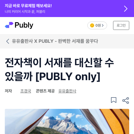
지금 바로 무료체험 해보세요!
나의 커리어 시작과 끝, 퍼블리
0원
로그인
유유출판사 X PUBLY - 완벽한 서재를 꿈꾸다
전자책이 서재를 대신할 수
있을까 [PUBLY only]
저자
조경국
콘텐츠 제공
유유출판사