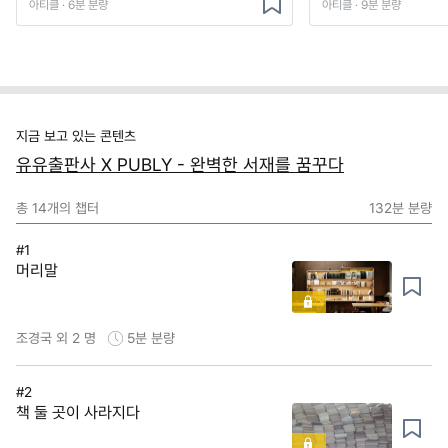
아티클 · 6분 분량
아티클 · 9분 분량
지금 보고 있는 콘텐츠
유유출판사 X PUBLY - 완벽한 서재를 꿈꾸다
총
14
개의 챕터
132분
분량
#1
머리말
조경국 외 2 명
5분
분량
#2
책 둘 곳이 사라지다