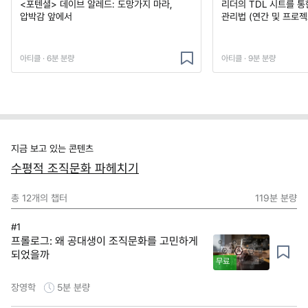
<포텐셜> 데이브 알레드: 도망가지 마라,
리더의 TDL 시트를 통
압박감 앞에서
관리법 (연간 및 프로젝
아티클 · 6분 분량
아티클 · 9분 분량
지금 보고 있는 콘텐츠
수평적 조직문화 파헤치기
총
12
개의 챕터
119분
분량
#1
프롤로그: 왜 공대생이 조직문화를 고민하게
되었을까
무료
장영학
5분
분량