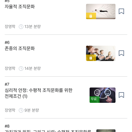
#5
자율적 조직문화
장영학
13분
분량
#6
존중의 조직문화
장영학
14분
분량
#7
심리적 안정: 수평적 조직문화를 위한
전제조건 (1)
무료
장영학
9분
분량
#8