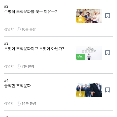
#2
수평적 조직문화를 찾는 이유는?
장영학
10분
분량
#3
무엇이 조직문화이고 무엇이 아닌가?
무료
장영학
7분
분량
#4
솔직한 조직문화
장영학
14분
분량